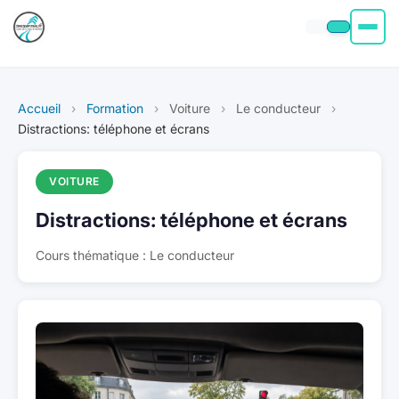
Permis moto
Accueil
›
Formation
›
Voiture
›
Le conducteur
›
Permis voiture
Distractions: téléphone et écrans
Permis Bateau
VOITURE
Distractions: téléphone et écrans
Poids Lourd
Cours thématique : Le conducteur
À propos