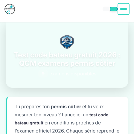
Permis moto
Permis voiture
Test code bateau gratuit 2026 :
Permis Bateau
QCM examens permis côtier
9
examens disponibles
Poids Lourd
À propos
Tu prépares ton
permis côtier
et tu veux
mesurer ton niveau ? Lance ici un
test code
en conditions proches de
bateau gratuit
l’examen officiel 2026. Chaque série reprend le