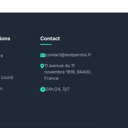
ions
Contact
contact@testpermis.fr
re
11 avenue du 11
novembre 1918, 94400,
 Lourd
France
au
24h/24, 7j/7