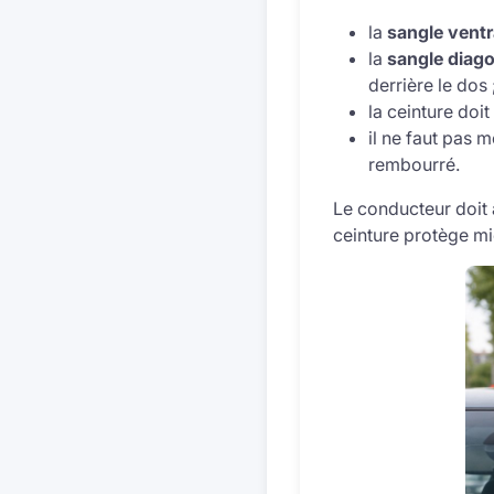
la
sangle ventr
la
sangle diag
derrière le dos 
la ceinture doit
il ne faut pas 
rembourré.
Le conducteur doit
ceinture protège mie