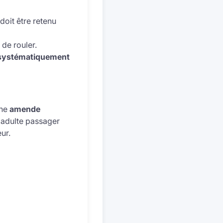
 doit être retenu
 de rouler.
 systématiquement
une
amende
n adulte passager
ur.