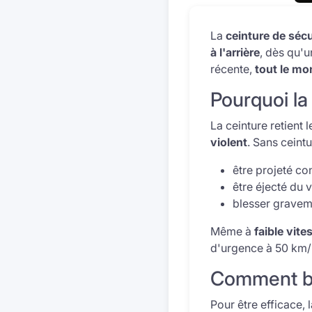
La
ceinture de sécu
à l'arrière
, dès qu'u
récente,
tout le mo
Pourquoi la
La ceinture retient 
violent
. Sans ceint
être projeté con
être éjecté du v
blesser gravem
Même à
faible vite
d'urgence à 50 km/h
Comment bie
Pour être efficace, 