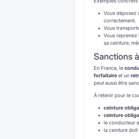
Exemples concrets 
Vous déposez un
correctement.
Vous transporte
Vous reprenez l
sa ceinture, m
Sanctions à
En France, le
condu
forfaitaire
et un
ret
peut aussi être san
À retenir pour le co
ceinture obliga
ceinture obliga
le conducteur e
la ceinture doit