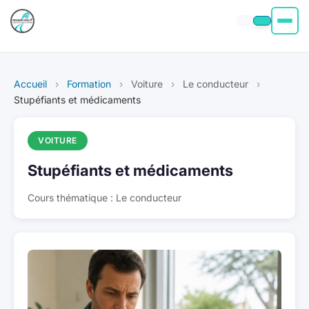
Permis moto
Accueil
›
Formation
›
Voiture
›
Le conducteur
›
Permis voiture
Stupéfiants et médicaments
Permis Bateau
VOITURE
Stupéfiants et médicaments
Poids Lourd
Cours thématique : Le conducteur
À propos