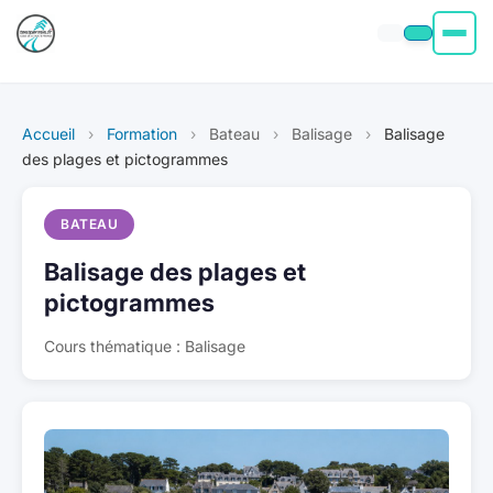
Permis moto
Accueil
›
Formation
›
Bateau
›
Balisage
›
Balisage
Permis voiture
des plages et pictogrammes
Permis Bateau
BATEAU
Balisage des plages et
Poids Lourd
pictogrammes
À propos
Cours thématique : Balisage