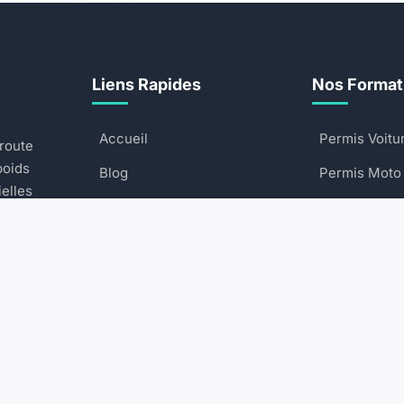
Liens Rapides
Nos Format
Accueil
Permis Voitu
 route
poids
Blog
Permis Moto
ielles
Commencer
Permis Poids
e
Contactez-nous
Permis Bate
FAQ