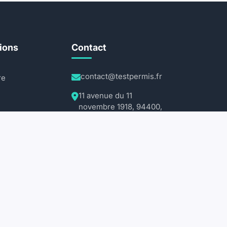
ions
Contact
contact@testpermis.fr
re
11 avenue du 11
novembre 1918, 94400,
 Lourd
France
au
24h/24, 7j/7
Mentions légales
Confidentialité
CGU