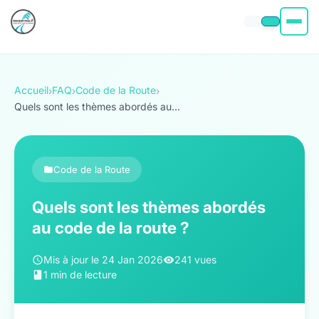
Permis moto
Accueil
FAQ
Code de la Route
›
›
›
Permis voiture
Quels sont les thèmes abordés au...
Permis Bateau
Code de la Route
Poids Lourd
Quels sont les thèmes abordés
À propos
au code de la route ?
Mis à jour le 24 Jan 2026
241 vues
1 min de lecture