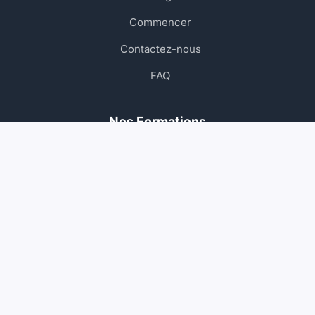
Commencer
Contactez-nous
FAQ
Nos Formations
Permis Voiture
Permis Moto
Permis Poids Lourd
Permis Bateau
Contact