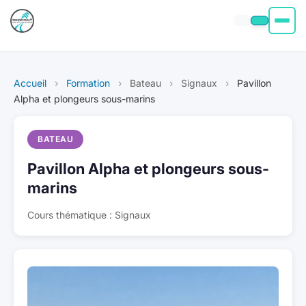
Permis moto
Accueil
›
Formation
›
Bateau
›
Signaux
›
Pavillon
Permis voiture
Alpha et plongeurs sous-marins
Permis Bateau
BATEAU
Pavillon Alpha et plongeurs sous-
Poids Lourd
marins
À propos
Cours thématique : Signaux