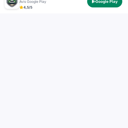
Google Play
Avis Google Play
4,5/5
Test Permis
TestPermis.fr propose des tests de code de la route
gratuits en ligne pour voiture, moto, bateau et poids
lourd. Entraînez-vous avec des questions officielles et
des explications détaillées pour réussir votre examen.
Liens Rapides