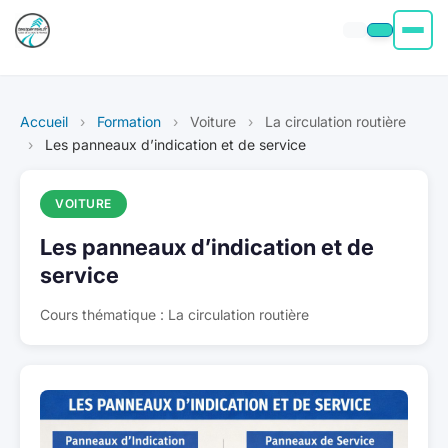
Permis moto
Accueil
›
Formation
›
Voiture
›
La circulation routière
Permis voiture
›
Les panneaux d’indication et de service
Permis Bateau
VOITURE
Les panneaux d’indication et de
Poids Lourd
service
À propos
Cours thématique : La circulation routière