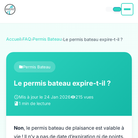
Permis moto
Accueil
FAQ
Permis Bateau
›
›
›
Le permis bateau expire-t-il ?
Permis voiture
Permis Bateau
Permis Bateau
Poids Lourd
Le permis bateau expire-t-il ?
À propos
Mis à jour le 24 Jan 2026
215 vues
1 min de lecture
Non
, le permis bateau de plaisance est valable à
vie ! Il n’y a pas de date d’expiration ni de points.