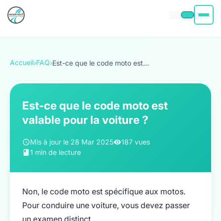
Permis moto
Accueil
FAQ
›
›
Est-ce que le code moto est...
Permis voiture
Permis Bateau
Est-ce que le code moto est
valable pour la voiture ?
Poids Lourd
Mis à jour le 28 Mar 2025
187 vues
À propos
1 min de lecture
Non, le code moto est spécifique aux motos.
Pour conduire une voiture, vous devez passer
un examen distinct.