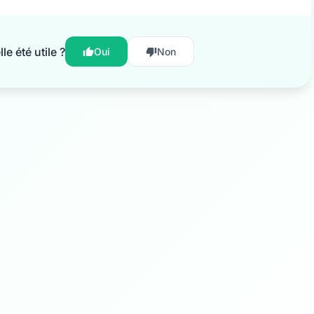
e été utile ?
Oui
Non