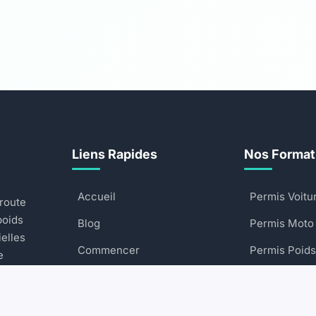
Liens Rapides
Nos Format
Accueil
Permis Voitu
 route
poids
Blog
Permis Moto
ielles
Commencer
Permis Poids
e
Contactez-nous
Permis Bate
FAQ