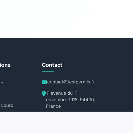
ions
Contact
contact@testpermis.fr
re
11 avenue du 11
novembre 1918, 94400,
 Lourd
France
au
24h/24, 7j/7