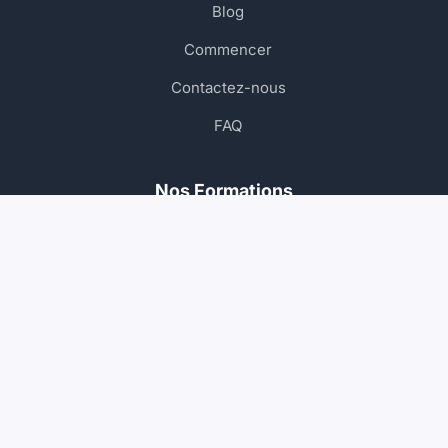
Blog
Commencer
Contactez-nous
FAQ
Nos Formations
Permis Voiture
Permis Moto
Permis Poids Lourd
Permis Bateau
Contact