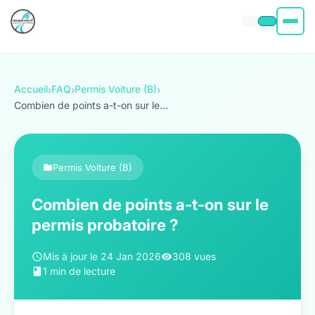
Permis moto
Accueil
FAQ
Permis Voiture (B)
›
›
›
Permis voiture
Combien de points a-t-on sur le...
Permis Bateau
Permis Voiture (B)
Poids Lourd
Combien de points a-t-on sur le
À propos
permis probatoire ?
Mis à jour le 24 Jan 2026
308 vues
1 min de lecture