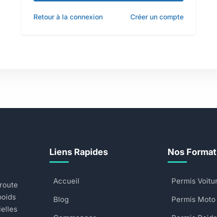
Retour à la connexion
Créer un compte
Liens Rapides
Nos Format
Accueil
Permis Voitu
 route
poids
Blog
Permis Moto
ielles