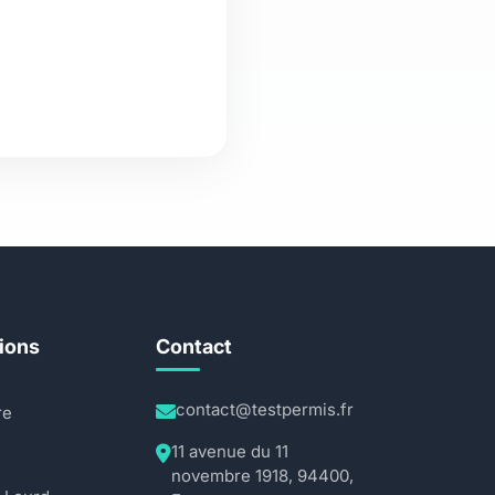
ions
Contact
contact@testpermis.fr
re
11 avenue du 11
novembre 1918, 94400,