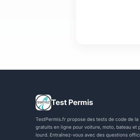
Test Permis
TestPermis.fr propose des tests de code de la
gratuits en ligne pour voiture, moto, bateau et 
lourd. Entraînez-vous avec des questions offic