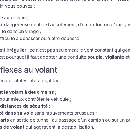
tif, vous pouvez :
e autre voie ;
 dangereusement de l’accotement, d’un trottoir ou d’une glis
ité dans un virage ;
ifficulté à dépasser ou à être dépassé.
ent
irrégulier
: ce n’est pas seulement le vent constant qui gên
’est pourquoi il faut adopter une conduite
souple, vigilante e
flexes au volant
u de rafales latérales, il faut :
t le volant à deux mains
;
pour mieux contrôler le véhicule ;
distances de sécurité
;
cé dans sa voie
sans mouvements brusques ;
carts
en sortie de tunnel, au passage d’un camion ou sur un po
ps de volant
qui aggravent la déstabilisation.