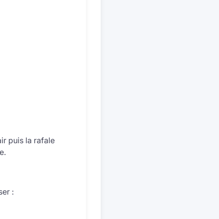
r puis la rafale
e.
er :