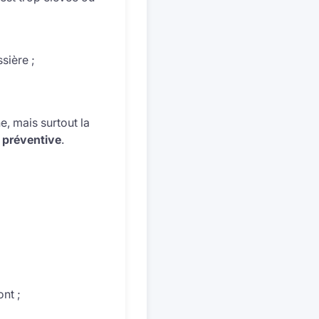
sière ;
e, mais surtout la
t préventive
.
nt ;