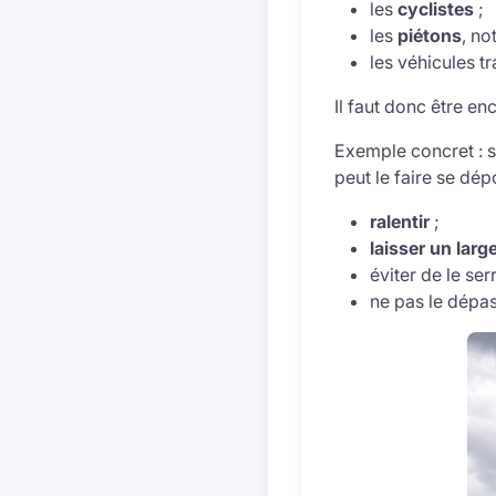
les
cyclistes
;
les
piétons
, no
les véhicules t
Il faut donc être en
Exemple concret : s
peut le faire se dép
ralentir
;
laisser un large
éviter de le serr
ne pas le dépass