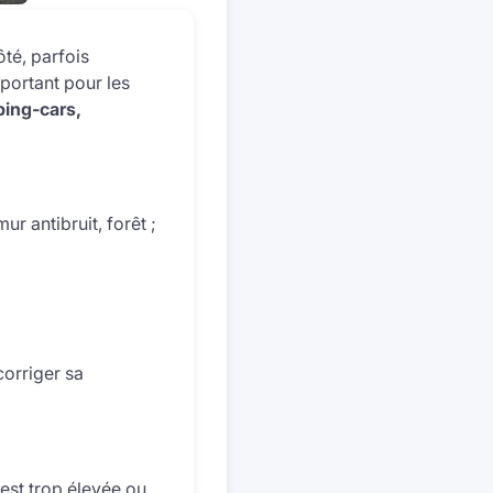
ôté, parfois
portant pour les
ping-cars,
r antibruit, forêt ;
corriger sa
 est trop élevée ou