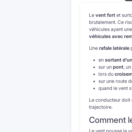
Le
vent fort
et surt
brutalement. Ce ris
véhicules ayant un
véhicules avec re
Une
rafale latérale
p
en
sortant d’u
sur un
pont
, u
lors du
croise
sur une route 
quand le vent s
Le conducteur doit
trajectoire.
Comment le 
Le vent pousse la vo