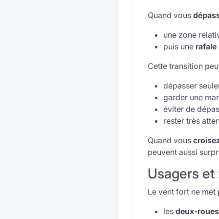
Quand vous
dépass
une zone relati
puis une
rafale
Cette transition peut
dépasser seulem
garder une marg
éviter de dépass
rester très att
Quand vous
croise
peuvent aussi surpre
Usagers et 
Le vent fort ne met 
les
deux-roues