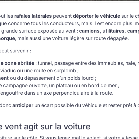
out les
rafales latérales
peuvent
déporter le véhicule
sur le c
que concerne tous les conducteurs, mais il est encore plus im
e grande surface exposée au vent :
camions, utilitaires, cam
morque
, mais aussi une voiture légère sur route dégagée.
eut survenir :
ne zone abritée
: tunnel, passage entre des immeubles, haie, mu
n viaduc ou une route en surplomb ;
ment
ou du dépassement d’un poids lourd ;
de campagne ouverte, un plateau ou en bord de mer ;
’engouffre dans un axe perpendiculaire à la route.
 donc
anticiper
un écart possible du véhicule et rester prêt à 
vent agit sur la voiture
iture sur le côté. Si vous tenez mal le volant, si votre vitesse