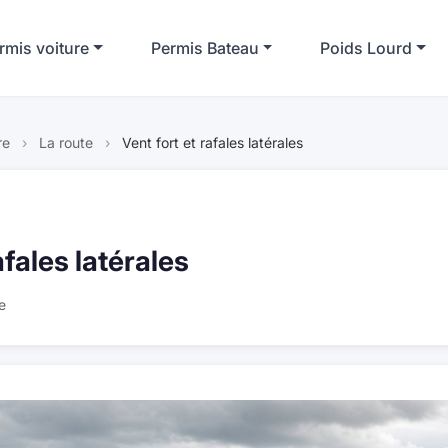
rmis voiture
Permis Bateau
Poids Lourd
re
›
La route
›
Vent fort et rafales latérales
afales latérales
e