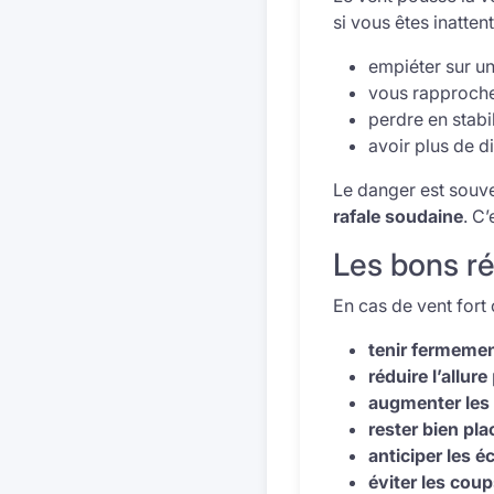
si vous êtes inatten
empiéter sur un
vous rapprocher
perdre en stabil
avoir plus de d
Le danger est souv
rafale soudaine
. C
Les bons ré
En cas de vent fort o
tenir fermemen
réduire l’allure
augmenter les 
rester bien pla
anticiper les é
éviter les cou