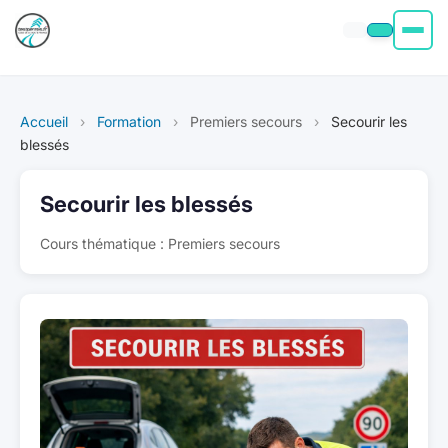
Permis moto
Accueil
›
Formation
›
Premiers secours
›
Secourir les
Permis voiture
blessés
Permis Bateau
Secourir les blessés
Cours thématique : Premiers secours
Poids Lourd
À propos