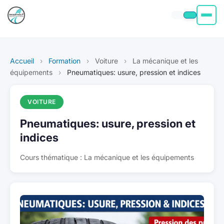
Permis moto
Accueil
›
Formation
›
Voiture
›
La mécanique et les
Permis voiture
équipements
›
Pneumatiques: usure, pression et indices
Permis Bateau
VOITURE
Pneumatiques: usure, pression et
Poids Lourd
indices
À propos
Cours thématique : La mécanique et les équipements