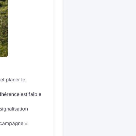
 et placer le
adhérence est faible
signalisation
e campagne =