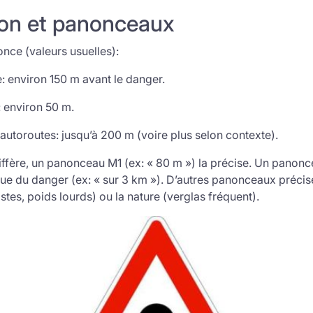
ion et panonceaux
nce (valeurs usuelles):
 environ 150 m avant le danger.
 environ 50 m.
/autoroutes: jusqu’à 200 m (voire plus selon contexte).
diffère, un panonceau M1 (ex: « 80 m ») la précise. Un panon
due du danger (ex: « sur 3 km »). D’autres panonceaux précis
stes, poids lourds) ou la nature (verglas fréquent).