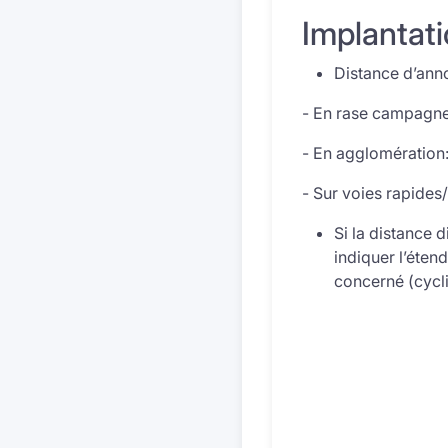
Implantat
Distance d’anno
- En rase campagne:
- En agglomération:
- Sur voies rapides
Si la distance 
indiquer l’éten
concerné (cycli