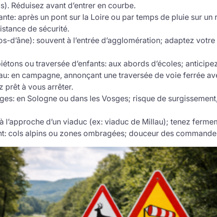
). Réduisez avant d’entrer en courbe.
nte: après un pont sur la Loire ou par temps de pluie sur un 
stance de sécurité.
os-d’âne): souvent à l’entrée d’agglomération; adaptez votre 
étons ou traversée d’enfants: aux abords d’écoles; anticipez 
au: en campagne, annonçant une traversée de voie ferrée av
z prêt à vous arrêter.
s: en Sologne ou dans les Vosges; risque de surgissement, 
 à l’approche d’un viaduc (ex: viaduc de Millau); tenez fermem
nt: cols alpins ou zones ombragées; douceur des commandes