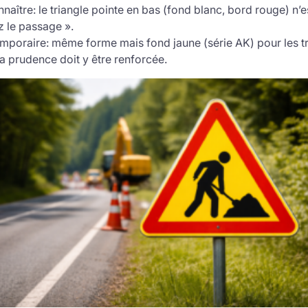
naître: le triangle pointe en bas (fond blanc, bord rouge) n’
z le passage ».
temporaire: même forme mais fond jaune (série AK) pour les 
 prudence doit y être renforcée.