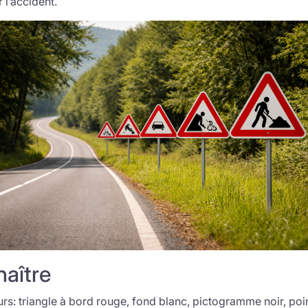
 l’accident.
naître
rs: triangle à bord rouge, fond blanc, pictogramme noir, poin