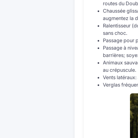
routes du Doubs
Chaussée glissa
augmentez la di
Ralentisseur (d
sans choc.
Passage pour pi
Passage à nive
barrières; soye
Animaux sauvage
au crépuscule.
Vents latéraux:
Verglas fréque