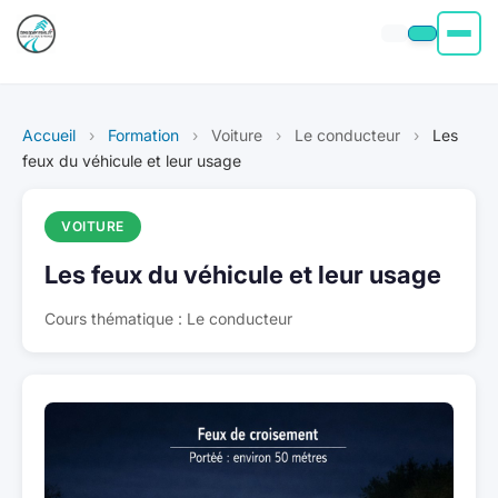
Permis moto
Accueil
›
Formation
›
Voiture
›
Le conducteur
›
Les
Permis voiture
feux du véhicule et leur usage
Permis Bateau
VOITURE
Les feux du véhicule et leur usage
Poids Lourd
Cours thématique : Le conducteur
À propos