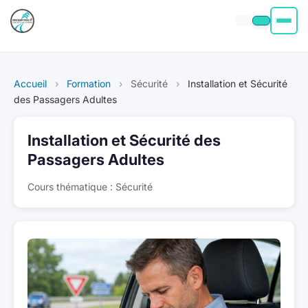
Permis moto
Accueil
›
Formation
›
Sécurité
›
Installation et Sécurité
Permis voiture
des Passagers Adultes
Permis Bateau
Installation et Sécurité des
Passagers Adultes
Poids Lourd
Cours thématique : Sécurité
À propos