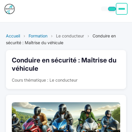
Permis moto
Accueil
›
Formation
›
Le conducteur
›
Conduire en
Permis voiture
sécurité : Maîtrise du véhicule
Permis Bateau
Conduire en sécurité : Maîtrise du
véhicule
Poids Lourd
Cours thématique : Le conducteur
À propos