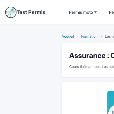
Test Permis
Permis moto
Pe
Accueil
›
Formation
›
Les n
Assurance : O
Cours thématique : Les not