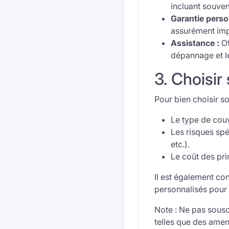
incluant souvent
Garantie perso
assurément impl
Assistance :
Of
dépannage et l
3. Choisir
Pour bien choisir so
Le type de couv
Les risques spé
etc.).
Le coût des pr
Il est également co
personnalisés pour t
Note :
Ne pas souscr
telles que des amen