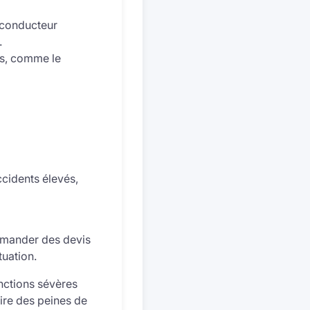
conducteur
.
ts, comme le
ccidents élevés,
demander des devis
tuation.
nctions sévères
ire des peines de