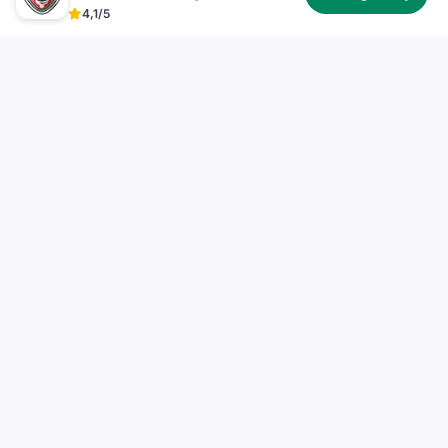
4,1/5
Test Permis
TestPermis.fr propose des tests de code de la route
gratuits en ligne pour voiture, moto, bateau et poids
lourd. Entraînez-vous avec des questions officielles et
des explications détaillées pour réussir votre examen.
Liens Rapides