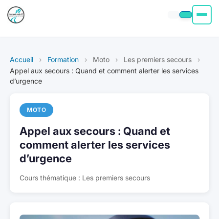
Permis moto
Accueil
›
Formation
›
Moto
›
Les premiers secours
›
Permis voiture
Appel aux secours : Quand et comment alerter les services
d’urgence
Permis Bateau
MOTO
Poids Lourd
Appel aux secours : Quand et
comment alerter les services
À propos
d’urgence
Cours thématique : Les premiers secours