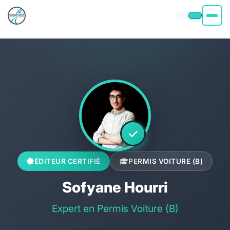
Permis moto
Permis voiture
Permis Bateau
Poids Lourd
À propos
ÉDITEUR CERTIFIÉ
PERMIS VOITURE (B)
Sofyane Hourri
Expert en Permis Voiture (B)